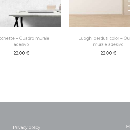
cchette – Quadro murale
Luoghi perduti color – Q
adesivo
murale adesivo
22,00
€
22,00
€
M
Privacy policy