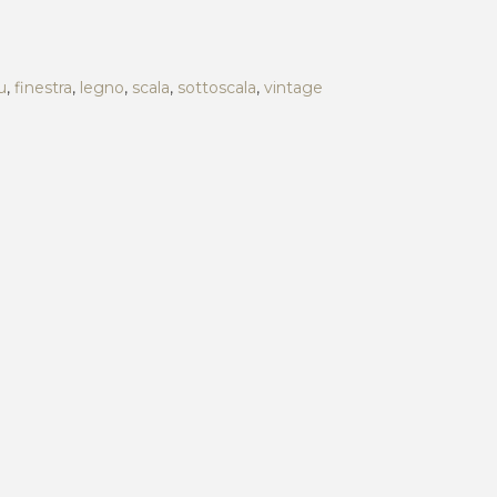
u
,
finestra
,
legno
,
scala
,
sottoscala
,
vintage