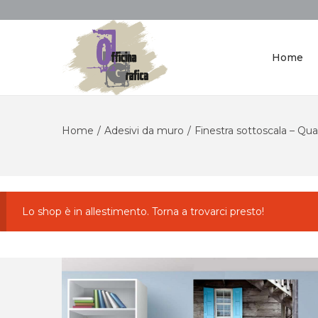
Home
Home
/
Adesivi da muro
/
Finestra sottoscala – Qu
Lo shop è in allestimento. Torna a trovarci presto!