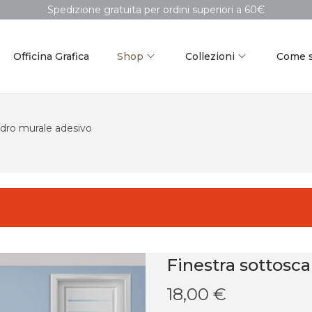
Spedizione gratuita per ordini superiori a 60€
Officina Grafica
Shop
Collezioni
Come s
adro murale adesivo
Finestra sottosc
18,00
€