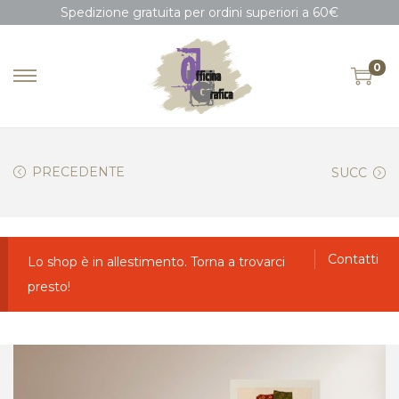
Spedizione gratuita per ordini superiori a 60€
0
PRECEDENTE
SUCC
Contatti
Lo shop è in allestimento. Torna a trovarci
presto!