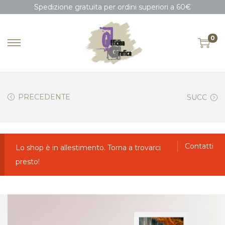
Spedizione gratuita per ordini superiori a 60€
0
PRECEDENTE
SUCC
Contatti
Lo shop è in allestimento. Torna a trovarci
presto!