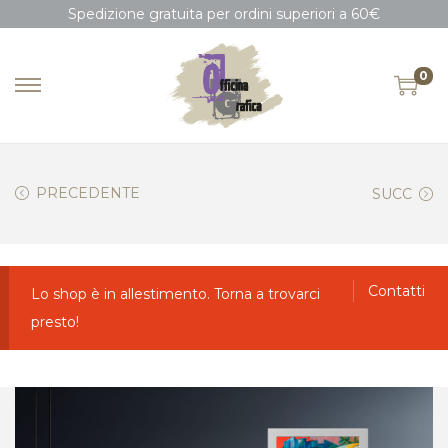
Spedizione gratuita per ordini superiori a 60€
0
PRECEDENTE
SUCC
Contatti
Lo shop è in allestimento. Torna a trovarci
presto!