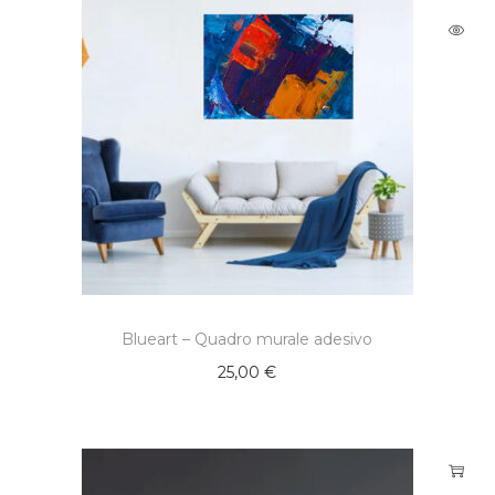
Blueart – Quadro murale adesivo
25,00
€