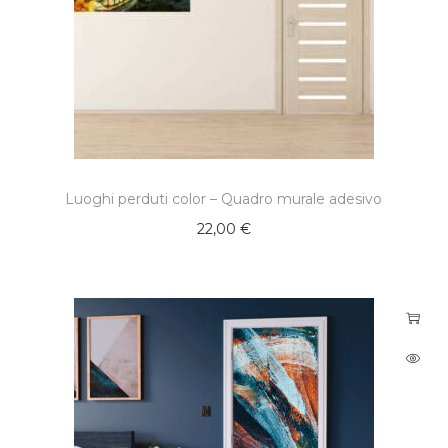
Luoghi perduti color – Quadro murale adesivo
22,00
€