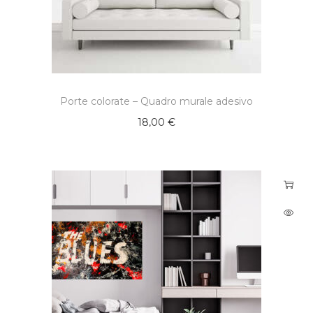
Porte colorate – Quadro murale adesivo
18,00
€