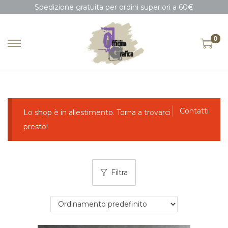
Spedizione gratuita per ordini superiori a 60€
0
Contatti
Lo shop è in allestimento. Torna a trovarci
presto!
Filtra