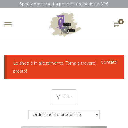
Spedizione gratuita per ordini superiori a 60€
0
Contatti
Lo shop è in allestimento. Torna a trovarci
presto!
Filtra