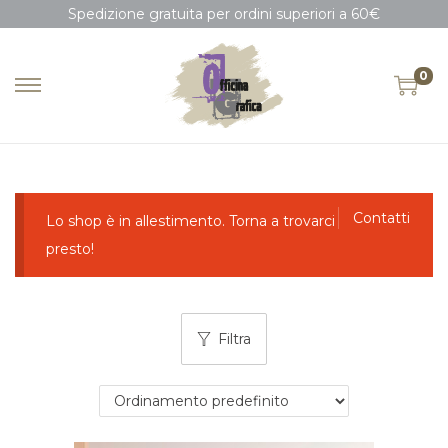
Spedizione gratuita per ordini superiori a 60€
0
Contatti
Lo shop è in allestimento. Torna a trovarci
presto!
Filtra